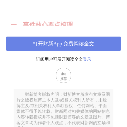
一、事件核心要点梳理
2025年11月19日晚，证券行业迎来年度最重磅并购案。
打开财新App 免费阅读全文
中金公司公告将以换股吸收合并方式，同时并购东兴证券
与信达证券两家A股上市券商，三家公司股票自次日起同
订阅用户可展开阅读全文
登录
[10]
步停牌，预计不超过25个交易日
。交易完成后，中金
总资产将突破
1.01万亿元
，成为业内第四家"万亿级"上市
0
券商，这场"一吃二"的资本运作，标志着汇金系券商整合
推荐
从预期走向现实。
财新博客版权声明：财新博客所发布文章及图
这场合并的深层逻辑源于2025年6月的一场股权变动。当
片之版权属博主本人及/或相关权利人所有，未经
博主及/或相关权利人单独授权，任何网站、平面
月，中央汇金正式接管中国信达、东方资产、长城资产三
媒体不得予以转载。财新网对相关媒体的网站信息
大AMC，借此间接控股信达证券（中国信达持股
内容转载授权并不包括财新博客的文章及图片。博
客文章均为作者个人观点，不代表财新网的立场和
[4]
78.67%）和东兴证券（东方资产持股45%）
。加上原