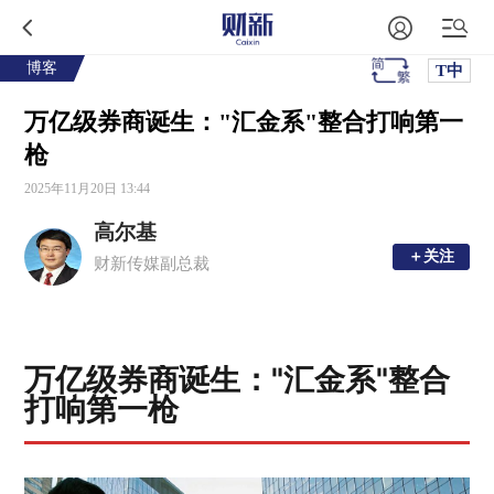
博客
T中
万亿级券商诞生："汇金系"整合打响第一
枪
2025年11月20日 13:44
高尔基
＋关注
＋关注
财新传媒副总裁
万亿级券商诞生："汇金系"整合
打响第一枪